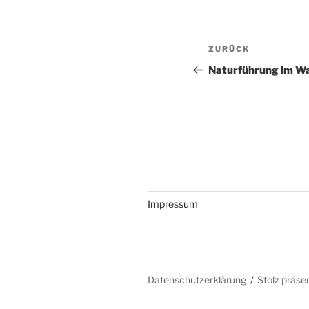
Beitragsnav
Vorheriger
ZURÜCK
Beitrag
Naturführung im Wa
Impressum
Datenschutzerklärung
Stolz präse