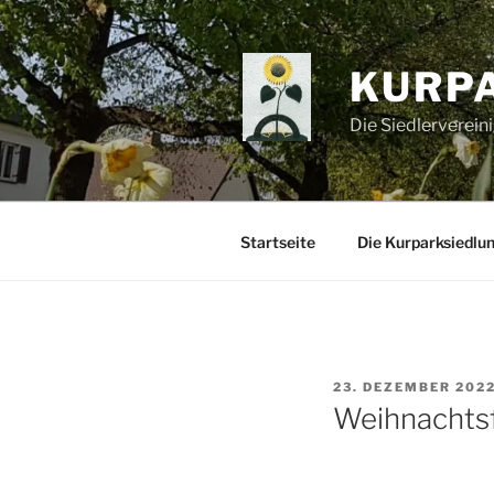
Zum
Inhalt
springen
KURP
Die Siedlerverein
Startseite
Die Kurparksiedlu
VERÖFFENTLICHT
23. DEZEMBER 202
AM
Weihnachts