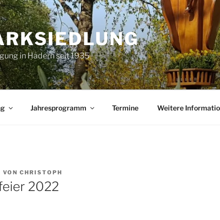
ARKSIEDLUNG
igung in Hadern seit 1935
ng
Jahresprogramm
Termine
Weitere Informati
2
VON
CHRISTOPH
feier 2022