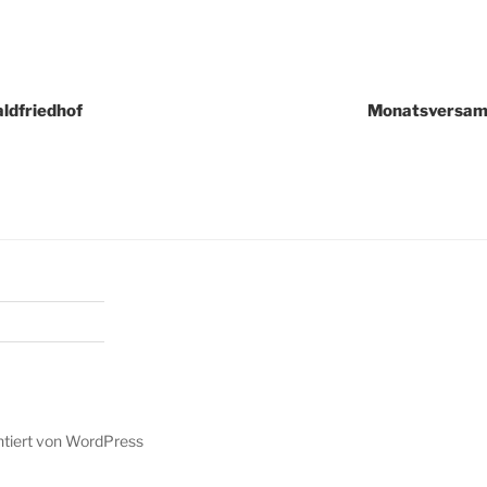
igation
ldfriedhof
Monatsversam
ntiert von WordPress