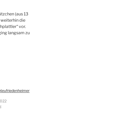
tzchen (aus 13
 weiterhin die
hplattler“ vor.
ging langsam zu
 Neufriedenheimer
2022
g