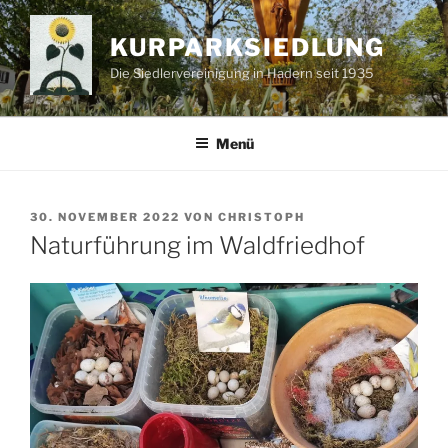
Zum
Inhalt
KURPARKSIEDLUNG
springen
Die Siedlervereinigung in Hadern seit 1935
Menü
VERÖFFENTLICHT
30. NOVEMBER 2022
VON
CHRISTOPH
AM
Naturführung im Waldfriedhof