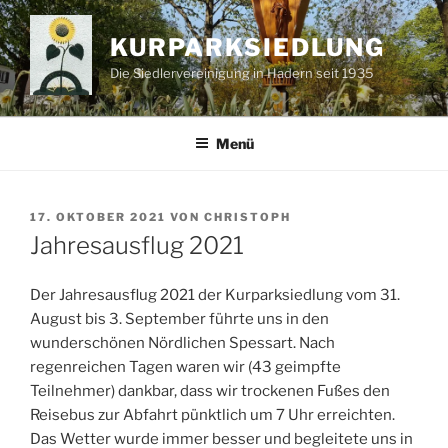
Zum
Inhalt
KURPARKSIEDLUNG
springen
Die Siedlervereinigung in Hadern seit 1935
Menü
VERÖFFENTLICHT
17. OKTOBER 2021
VON
CHRISTOPH
AM
Jahresausflug 2021
Der Jahresausflug 2021 der Kurparksiedlung vom 31.
August bis 3. September führte uns in den
wunderschönen Nördlichen Spessart. Nach
regenreichen Tagen waren wir (43 geimpfte
Teilnehmer) dankbar, dass wir trockenen Fußes den
Reisebus zur Abfahrt pünktlich um 7 Uhr erreichten.
Das Wetter wurde immer besser und begleitete uns in