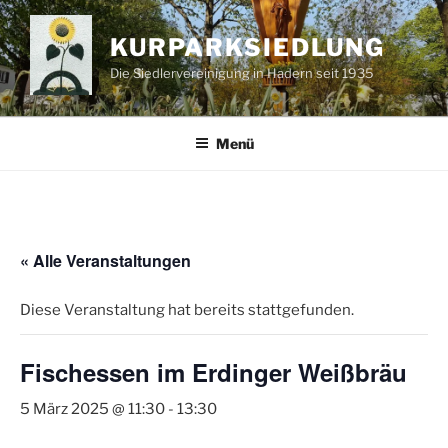
Zum
Inhalt
KURPARKSIEDLUNG
springen
Die Siedlervereinigung in Hadern seit 1935
Menü
« Alle Veranstaltungen
Diese Veranstaltung hat bereits stattgefunden.
Fischessen im Erdinger Weißbräu
5 März 2025 @ 11:30
-
13:30