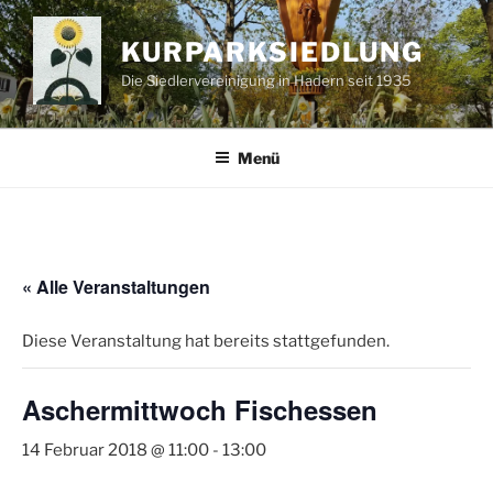
Zum
Inhalt
KURPARKSIEDLUNG
springen
Die Siedlervereinigung in Hadern seit 1935
Menü
« Alle Veranstaltungen
Diese Veranstaltung hat bereits stattgefunden.
Aschermittwoch Fischessen
14 Februar 2018 @ 11:00
-
13:00