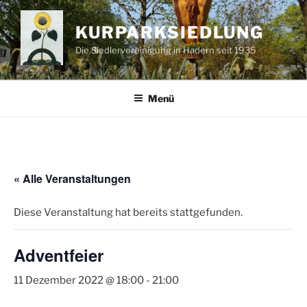
Zum
Inhalt
KURPARKSIEDLUNG
springen
Die Siedlervereinigung in Hadern seit 1935
Menü
« Alle Veranstaltungen
Diese Veranstaltung hat bereits stattgefunden.
Adventfeier
11 Dezember 2022 @ 18:00
-
21:00