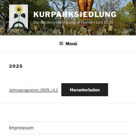
Zum
Inhalt
KURPARKSIEDLUNG
springen
Die Siedlervereinigung in Hadern seit 1935
Menü
2025
Herunterladen
Jahresprogramm_2025_v1.1
Impressum